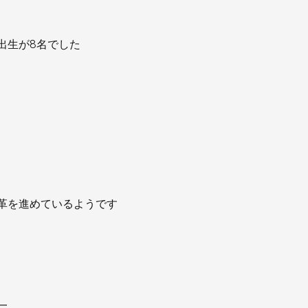
出生が8名でした
革を進めているようです
一