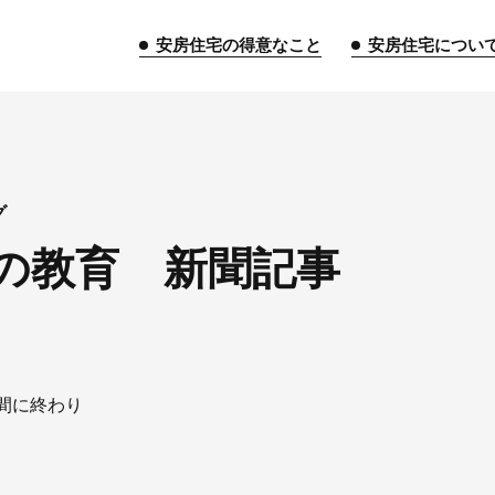
安房住宅の得意なこと
安房住宅につい
トップページ
グ
の教育 新聞記事
安房住宅の得意なこと
リフォーム事業
外装事業
新築
給湯器事業
大型物件事業
エネ
安房住宅について
間に終わり
社長挨拶
企業情報
沿革
拠