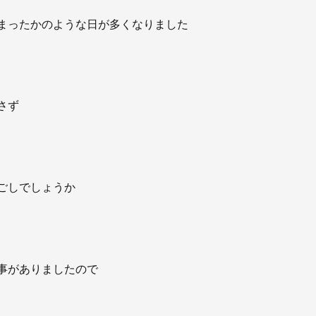
お知らせ
まったかのような日が多くなりました
社長ブログ
イベント
お知らせ
安房住まいる
大型工事施工事例
採用情報
さず
新卒・第二新卒採用
アルバイト採
協力会社募集
ごしでしょうか
お問い合わせ
事がありましたので