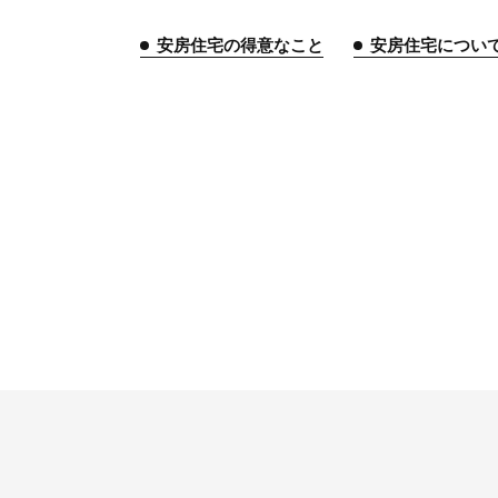
安房住宅の得意なこと
安房住宅につい
トップページ
安房住宅の得意なこと
リフォーム事業
外装事業
新築
給湯器事業
大型物件事業
エネ
安房住宅について
社長挨拶
企業情報
沿革
拠