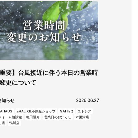
重要】台風接近に伴う本日の営業時
変更について
お知らせ
2026.06.27
AHAUS
ERALIXIL不動産ショップ
GAITEQ
ユトシア
フォーム相談館
亀田陽介
営業日のお知らせ
木更津店
山店
鴨川店