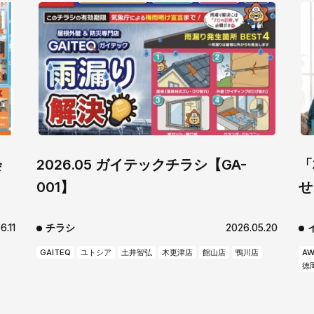
会
2026.05 ガイテックチラシ【GA-
「
001】
せ
6.11
チラシ
2026.05.20
GAITEQ
ユトシア
土井智弘
木更津店
館山店
鴨川店
AW
徳