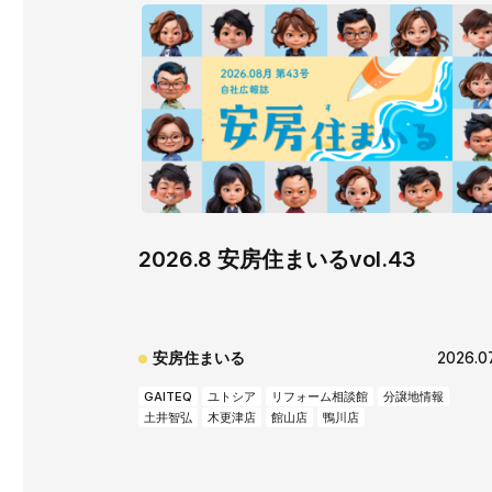
2026.8 安房住まいるvol.43
安房住まいる
2026.0
GAITEQ
ユトシア
リフォーム相談館
分譲地情報
土井智弘
木更津店
館山店
鴨川店