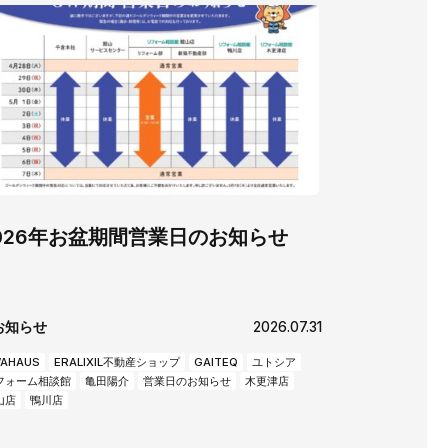
チラシ
AWAJYUブログ
用
中途採用
026年お盆期間営業日のお知らせ
お知らせ
2026.07.31
AHAUS
ERALIXIL不動産ショップ
GAITEQ
ユトシア
フォーム相談館
亀田陽介
営業日のお知らせ
木更津店
山店
鴨川店