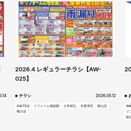
お知らせ
社長ブログ
イベント
お知らせ
安房住まいる
大型工事施工事例
採用情報
新卒・第二新卒採用
アルバイト採
】
2026.4 レギュラーチラシ【AW-
2
協力会社募集
025】
お問い合わせ
5.14
チラシ
2026.05.12
GAITEQ
リフォーム相談館
土井智弘
木更津店
館山店
AW
鴨川店
リ
館