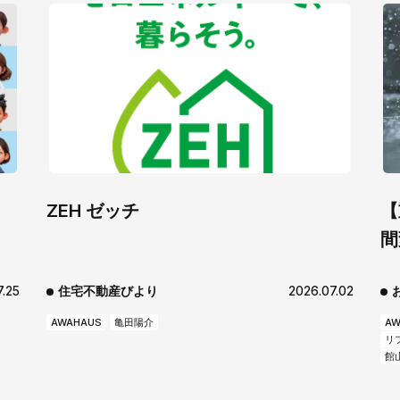
ZEH ゼッチ
【
間
7.25
住宅不動産びより
2026.07.02
AWAHAUS
亀田陽介
AW
リ
館