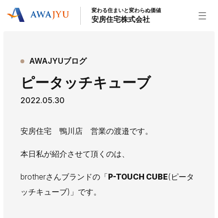
変わる住まいと変わらぬ価値
安房住宅株式会社
トップページ
AWAJYUブログ
安房住宅の得意なこと
ピータッチキューブ
リフォーム事業
外装事業
新築住宅事業
2022.05.30
不動産事業
インテリア事業
給湯器事業
大型物件事業
エネルギー事業
安房住宅 鴨川店 営業の渡邉です。
安房住宅について
本日私が紹介させて頂くのは、
社長挨拶
企業情報
沿革
拠点紹介
スタッフ紹介
brotherさんブランドの「
P-TOUCH CUBE
(ピータ
ッチキューブ)」です。
お知らせ
社長ブログ
イベント
お知らせ
チラシ