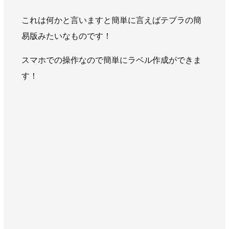
AWAJYUブログ
安房住まいる
これは何かと言いますと簡単に言えばテプラの簡
大型工事施工事例
易版みたいなものです！
採用情報
スマホでの操作なので簡単にラベル作成ができま
新卒・第二新卒採用
アルバイト採用
中途採用
す！
協力会社募集
お問い合わせ