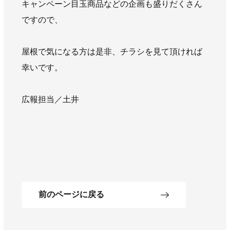
キャンペーン目玉商品などの企画も盛りだくさん
AWAJYUブログ
安房住まいる
ですので、
大型工事施工事例
採用情報
屋根で気になる方は是非、チラシを見て頂ければ
幸いです。
新卒・第二新卒採用
アルバイト採用
中途採用
協力会社募集
広報担当／土井
お問い合わせ
前のページに戻る