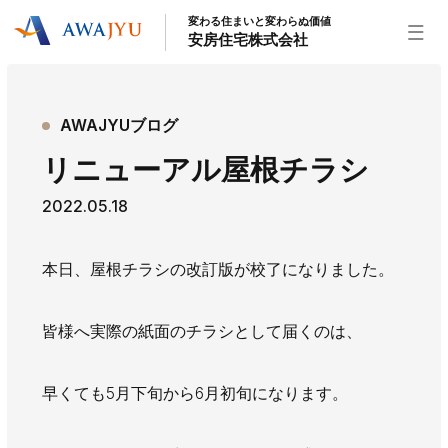
変わる住まいと変わらぬ価値
安房住宅株式会社
トップページ
AWAJYUブログ
安房住宅の得意なこと
リニューアル屋根チラシ
リフォーム事業
外装事業
新築住宅事業
2022.05.18
不動産事業
インテリア事業
給湯器事業
大型物件事業
エネルギー事業
本日、屋根チラシの改訂版が校了になりました。
安房住宅について
社長挨拶
企業情報
沿革
拠点紹介
皆様へ実際の紙面のチラシとして届くのは、
スタッフ紹介
早くても5月下旬から6月初旬になります。
お知らせ
社長ブログ
イベント
お知らせ
チラシ