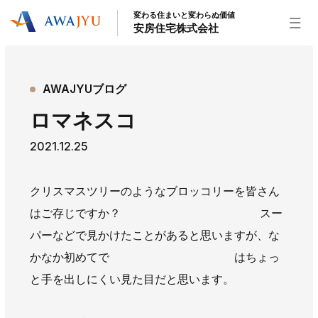
変わる住まいと変わらぬ価値
安房住宅株式会社
トップページ
AWAJYUブログ
安房住宅の得意なこと
ロマネスコ
リフォーム事業
外装事業
新築住宅事業
2021.12.25
不動産事業
インテリア事業
給湯器事業
大型物件事業
エネルギー事業
クリスマスツリーのようなブロッコリーを皆さん
安房住宅について
はご存じですか？ スー
社長挨拶
企業情報
沿革
拠点紹介
パーなどで見かけたことがあると思いますが、な
スタッフ紹介
かなか初めてで はちょっ
と手を出しにくい見た目だと思います。
お知らせ
社長ブログ
イベント
お知らせ
チラシ