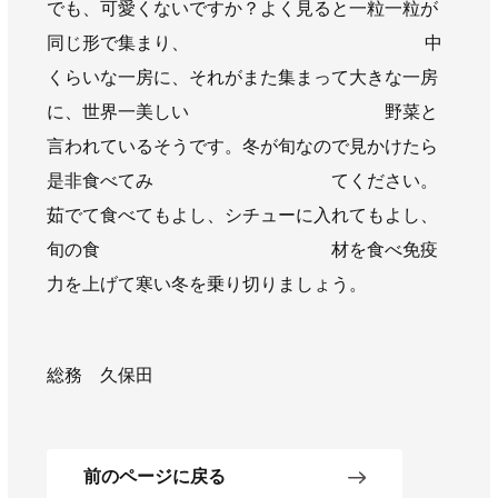
でも、可愛くないですか？よく見ると一粒一粒が
AWAJYUブログ
安房住まいる
同じ形で集まり、 中
大型工事施工事例
くらいな一房に、それがまた集まって大きな一房
採用情報
に、世界一美しい 野菜と
言われているそうです。冬が旬なので見かけたら
新卒・第二新卒採用
アルバイト採用
中途採用
是非食べてみ てください。
協力会社募集
茹でて食べてもよし、シチューに入れてもよし、
旬の食 材を食べ免疫
お問い合わせ
力を上げて寒い冬を乗り切りましょう。
総務 久保田
前のページに戻る