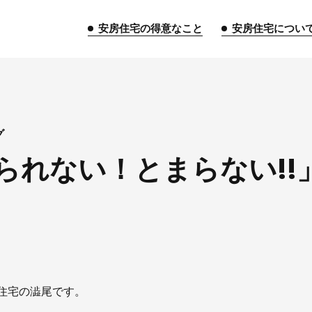
安房住宅の得意なこと
安房住宅につい
トップページ
グ
られない！とまらない!!
安房住宅の得意なこと
リフォーム事業
外装事業
新築
給湯器事業
大型物件事業
エネ
安房住宅について
社長挨拶
企業情報
沿革
拠
住宅の澁尾です。