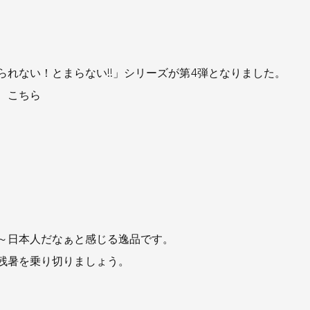
お知らせ
社長ブログ
イベント
お知らせ
安房住まいる
大型工事施工事例
られない！とまらない!!」シリーズが第4弾となりました。
 こちら
採用情報
新卒・第二新卒採用
アルバイト採
協力会社募集
お問い合わせ
～日本人だなぁと感じる逸品です。
残暑を乗り切りましょう。