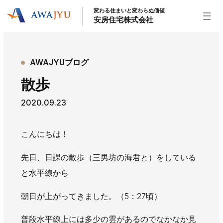
変わる住まいと変わらぬ価値
安房住宅株式会社
トップページ
AWAJYUブログ
安房住宅の得意なこと
散歩
リフォーム事業
外装事業
新築住宅事業
2020.09.23
不動産事業
インテリア事業
給湯器事業
大型物件事業
エネルギー事業
こんにちは！
安房住宅について
先日、日課の散歩（三男坊の海君と）をしている
社長挨拶
企業情報
沿革
拠点紹介
と水平線から
スタッフ紹介
朝日が上がってきました。（5：27頃）
お知らせ
社長ブログ
イベント
お知らせ
チラシ
普段水平線上には多少の雲があるのでなかなか見