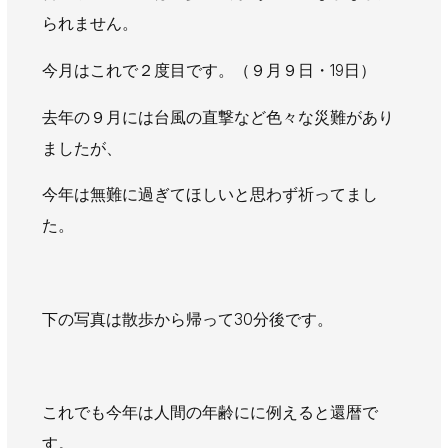
AWAJYUブログ
安房住まいる
られません。
大型工事施工事例
今月はこれで２度目です。（９月９日・19日）
採用情報
去年の９月には台風の直撃など色々な災難があり
新卒・第二新卒採用
アルバイト採用
中途採用
ましたが、
協力会社募集
今年は無難に過ぎてほしいと思わず祈ってまし
た。
お問い合わせ
下の写真は散歩から帰って30分後です。
これでも今年は人間の年齢にに例えると還暦で
す。