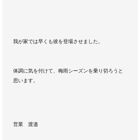
AWAJYUブログ
安房住まいる
大型工事施工事例
採用情報
我が家では早くも彼を登場させました。
新卒・第二新卒採用
アルバイト採用
中途採用
協力会社募集
体調に気を付けて、梅雨シーズンを乗り切ろうと
お問い合わせ
思います。
営業 渡邉