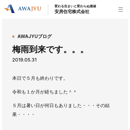
変わる住まいと変わらぬ価値
安房住宅株式会社
トップページ
AWAJYUブログ
安房住宅の得意なこと
梅雨到来です。。。
リフォーム事業
外装事業
新築住宅事業
2019.05.31
不動産事業
インテリア事業
給湯器事業
大型物件事業
エネルギー事業
本日で５月も終わりです。
安房住宅について
令和も１か月が経ちました＾＾
社長挨拶
企業情報
沿革
拠点紹介
スタッフ紹介
５月は暑い日が何日もありました・・・その結
果・・・・
お知らせ
社長ブログ
イベント
お知らせ
チラシ