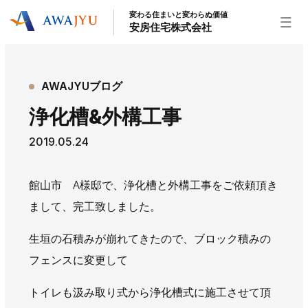
変わる住まいと変わらぬ価値
安房住宅株式会社
トップページ
AWAJYUブログ
安房住宅の得意なこと
浄化槽&外構工事
リフォーム事業
外装事業
新築住宅事業
2019.05.24
不動産事業
インテリア事業
給湯器事業
大型物件事業
エネルギー事業
館山市 A様邸で、浄化槽と外構工事をご依頼頂き
安房住宅について
まして、完工致しました。
社長挨拶
企業情報
沿革
拠点紹介
生垣の石積みが崩れてきたので、ブロック積みの
スタッフ紹介
フェンスに変更して
お知らせ
トイレも汲み取り式から浄化槽式に施工させて頂
社長ブログ
イベント
お知らせ
チラシ