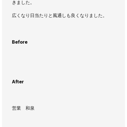
きました。
AWAJYUブログ
安房住まいる
大型工事施工事例
広くなり日当たりと風通しも良くなりました。
採用情報
新卒・第二新卒採用
アルバイト採用
中途採用
Before
協力会社募集
お問い合わせ
After
営業 和泉