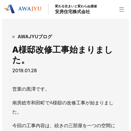
変わる住まいと変わらぬ価値
安房住宅株式会社
トップページ
AWAJYUブログ
安房住宅の得意なこと
A様邸改修工事始まりまし
リフォーム事業
外装事業
新築住宅事業
た。
不動産事業
インテリア事業
給湯器事業
2019.01.28
大型物件事業
エネルギー事業
安房住宅について
営業の黒澤です。
社長挨拶
企業情報
沿革
拠点紹介
南房総市和田町でA様邸の改修工事が始まりまし
スタッフ紹介
た。
お知らせ
今回の工事内容は、続きの三部屋を一つの空間に
社長ブログ
イベント
お知らせ
チラシ