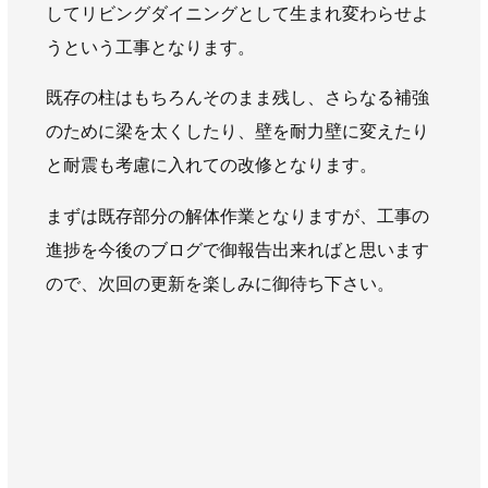
してリビングダイニングとして生まれ変わらせよ
AWAJYUブログ
安房住まいる
うという工事となります。
大型工事施工事例
既存の柱はもちろんそのまま残し、さらなる補強
採用情報
のために梁を太くしたり、壁を耐力壁に変えたり
新卒・第二新卒採用
アルバイト採用
中途採用
と耐震も考慮に入れての改修となります。
協力会社募集
まずは既存部分の解体作業となりますが、工事の
お問い合わせ
進捗を今後のブログで御報告出来ればと思います
ので、次回の更新を楽しみに御待ち下さい。