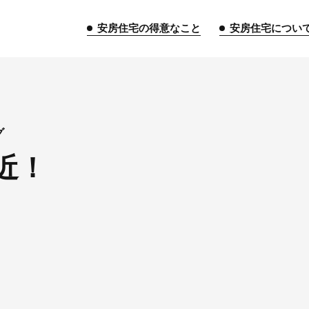
安房住宅の得意なこと
安房住宅につい
トップページ
グ
近！
安房住宅の得意なこと
リフォーム事業
外装事業
新築
給湯器事業
大型物件事業
エネ
安房住宅について
社長挨拶
企業情報
沿革
拠