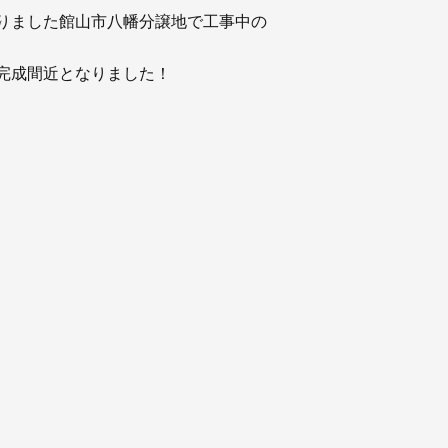
お知らせ
りました館山市八幡分譲地で工事中の
社長ブログ
イベント
お知らせ
完成間近となりました！
安房住まいる
大型工事施工事例
採用情報
新卒・第二新卒採用
アルバイト採
協力会社募集
お問い合わせ