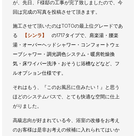
が、先日、F様邸の工事が完了致しましたので、今
AWAJYUブログ
安房住まいる
回は完成の写真を投稿させて頂きます。
大型工事施工事例
施工させて頂いたのはTOTOの最上位グレードであ
採用情報
る
【シンラ】
の1717タイプで、肩楽湯・腰楽
新卒・第二新卒採用
アルバイト採用
中途採用
湯・オーバーヘッドシャワー・コンフォートウェ
協力会社募集
ーブシャワー・調光調色システム・暖房乾燥換
気・床ワイパー洗浄・おそうじ浴槽などなど、フ
お問い合わせ
ルオプション仕様です。
それはもう、『このお風呂に住みたい！』と思う
ほどのシステムバスで、とても快適な空間に仕上
がりました。
高級志向が好まれている今、浴室の改修をお考え
のお客様は是非お考えの候補に入れられてはいか