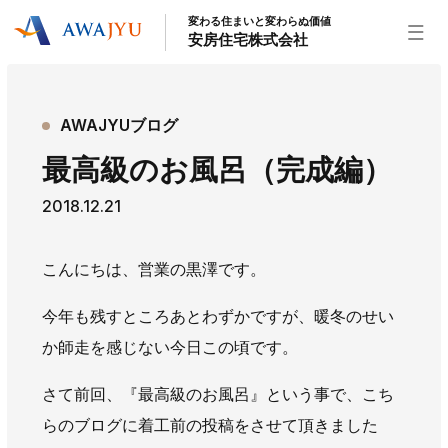
変わる住まいと変わらぬ価値
安房住宅株式会社
トップページ
AWAJYUブログ
安房住宅の得意なこと
最高級のお風呂（完成編）
リフォーム事業
外装事業
新築住宅事業
2018.12.21
不動産事業
インテリア事業
給湯器事業
大型物件事業
エネルギー事業
こんにちは、営業の黒澤です。
安房住宅について
今年も残すところあとわずかですが、暖冬のせい
社長挨拶
企業情報
沿革
拠点紹介
か師走を感じない今日この頃です。
スタッフ紹介
さて前回、『最高級のお風呂』という事で、こち
お知らせ
らのブログに着工前の投稿をさせて頂きました
社長ブログ
イベント
お知らせ
チラシ