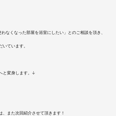
お知らせ
社長ブログ
イベント
お知らせ
安房住まいる
大型工事施工事例
使わなくなった部屋を浴室にしたい」とのご相談を頂き、
採用情報
だいています。
新卒・第二新卒採用
アルバイト採
協力会社募集
へと変身します。↓
お問い合わせ
は、また次回紹介させて頂きます！