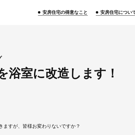
安房住宅の得意なこと
安房住宅につい
トップページ
グ
を浴室に改造します！
安房住宅の得意なこと
リフォーム事業
外装事業
新築
給湯器事業
大型物件事業
エネ
安房住宅について
社長挨拶
企業情報
沿革
拠
きますが、皆様お変わりないですか？