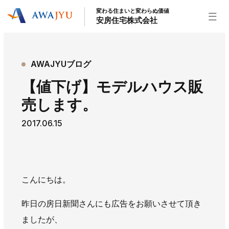
変わる住まいと変わらぬ価値
安房住宅株式会社
トップページ
AWAJYUブログ
安房住宅の得意なこと
【値下げ】モデルハウス販
リフォーム事業
外装事業
新築住宅事業
売します。
不動産事業
インテリア事業
給湯器事業
2017.06.15
大型物件事業
エネルギー事業
安房住宅について
社長挨拶
企業情報
沿革
拠点紹介
こんにちは。
スタッフ紹介
昨日の房日新聞さんにも広告をお願いさせて頂き
お知らせ
ましたが、
社長ブログ
イベント
お知らせ
チラシ