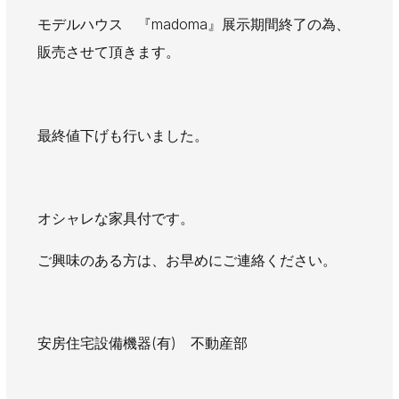
AWAJYUブログ
安房住まいる
モデルハウス 『madoma』展示期間終了の為、
大型工事施工事例
販売させて頂きます。
採用情報
新卒・第二新卒採用
アルバイト採用
中途採用
最終値下げも行いました。
協力会社募集
お問い合わせ
オシャレな家具付です。
ご興味のある方は、お早めにご連絡ください。
安房住宅設備機器(有) 不動産部