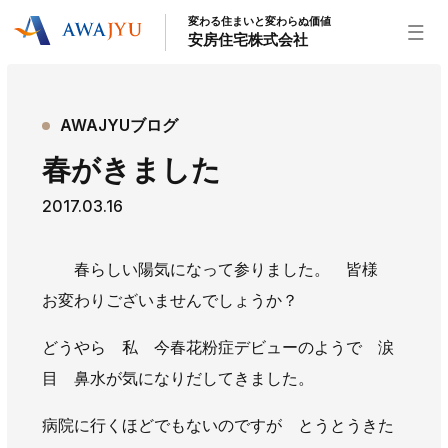
変わる住まいと変わらぬ価値
安房住宅株式会社
トップページ
AWAJYUブログ
安房住宅の得意なこと
春がきました
リフォーム事業
外装事業
新築住宅事業
2017.03.16
不動産事業
インテリア事業
給湯器事業
大型物件事業
エネルギー事業
春らしい陽気になって参りました。 皆様
安房住宅について
お変わりございませんでしょうか？
社長挨拶
企業情報
沿革
拠点紹介
どうやら 私 今春花粉症デビューのようで 涙
スタッフ紹介
目 鼻水が気になりだしてきました。
お知らせ
病院に行くほどでもないのですが とうとうきた
社長ブログ
イベント
お知らせ
チラシ