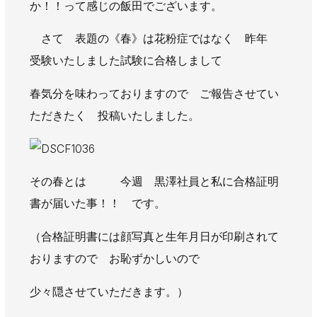
か！！って感じの飯田でございます。
AWAJYUブログ
安房住まいる
大型工事施工事例
さて 表題の《春》は花粉症ではなく 昨年
受験いたしました試験に合格しまして
採用情報
春気分を味わっておりますので ご報告させてい
新卒・第二新卒採用
アルバイト採用
中途採用
ただきたく 投稿いたしました。
協力会社募集
お問い合わせ
その春とは 今週 黒澤社員と私に合格証明
書が届いた事！！ です。
（合格証明書には顔写真と生年月日が印刷されて
おりますので お恥ずかしいので
少々隠させていただきます。）