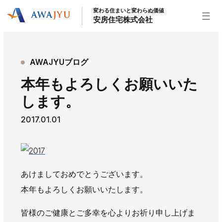
変わる住まいと変わらぬ価値
安房住宅株式会社
トップページ
AWAJYUブログ
安房住宅の得意なこと
本年もよろしくお願いいた
リフォーム事業
外装事業
新築住宅事業
します。
不動産事業
インテリア事業
給湯器事業
2017.01.01
大型物件事業
エネルギー事業
安房住宅について
社長挨拶
企業情報
沿革
拠点紹介
あけましておめでとうございます。
スタッフ紹介
本年もよろしくお願いいたします。
お知らせ
皆様のご健康とご多幸を心よりお祈り申し上げま
社長ブログ
イベント
お知らせ
チラシ