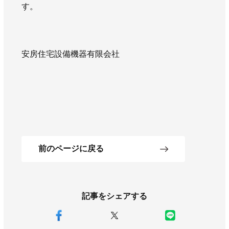
す。
AWAJYUブログ
安房住まいる
大型工事施工事例
採用情報
安房住宅設備機器有限会社
新卒・第二新卒採用
アルバイト採用
中途採用
協力会社募集
お問い合わせ
前のページに戻る
記事をシェアする