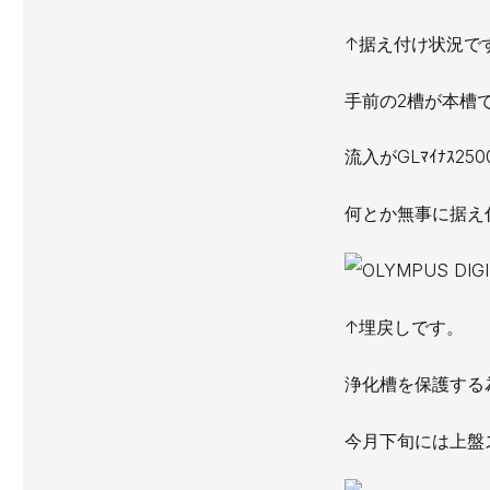
↑据え付け状況で
手前の2槽が本槽
流入がGLﾏｲﾅｽ2
何とか無事に据え
↑埋戻しです。
浄化槽を保護する
今月下旬には上盤