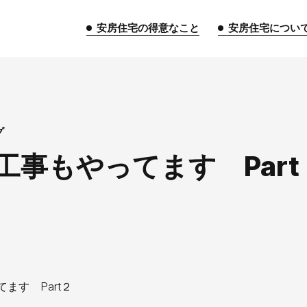
安房住宅の得意なこと
安房住宅につい
トップページ
グ
工事もやってます Part 
安房住宅の得意なこと
リフォーム事業
外装事業
新築
給湯器事業
大型物件事業
エネ
安房住宅について
社長挨拶
企業情報
沿革
拠
ます Part２