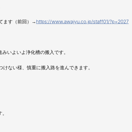
お知らせ
。
社長ブログ
イベント
お知らせ
てます（前回）→
https://www.awajyu.co.jp/staff01/?p=2027
安房住まいる
大型工事施工事例
採用情報
進みいよいよ浄化槽の搬入です。
新卒・第二新卒採用
アルバイト採
つけない様、慎重に搬入路を進んできます。
協力会社募集
お問い合わせ
す。