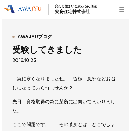
変わる住まいと変わらぬ価値
安房住宅株式会社
トップページ
AWAJYUブログ
安房住宅の得意なこと
受験してきました
リフォーム事業
外装事業
新築住宅事業
2016.10.25
不動産事業
インテリア事業
給湯器事業
大型物件事業
エネルギー事業
急に寒くなりましたね。 皆様 風邪などお召
安房住宅について
しになっておられませんか？
社長挨拶
企業情報
沿革
拠点紹介
先日 資格取得の為に某所に出向いてまいりまし
スタッフ紹介
た。
お知らせ
ここで問題です。 その某所とは どこでしょ
社長ブログ
イベント
お知らせ
チラシ