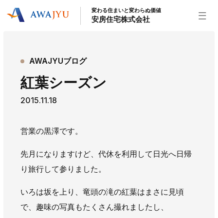
変わる住まいと変わらぬ価値
安房住宅株式会社
トップページ
AWAJYUブログ
安房住宅の得意なこと
紅葉シーズン
リフォーム事業
外装事業
新築住宅事業
2015.11.18
不動産事業
インテリア事業
給湯器事業
大型物件事業
エネルギー事業
営業の黒澤です。
安房住宅について
先月になりますけど、代休を利用して日光へ日帰
社長挨拶
企業情報
沿革
拠点紹介
り旅行して参りました。
スタッフ紹介
いろは坂を上り、竜頭の滝の紅葉はまさに見頃
お知らせ
で、趣味の写真もたくさん撮れましたし、
社長ブログ
イベント
お知らせ
チラシ