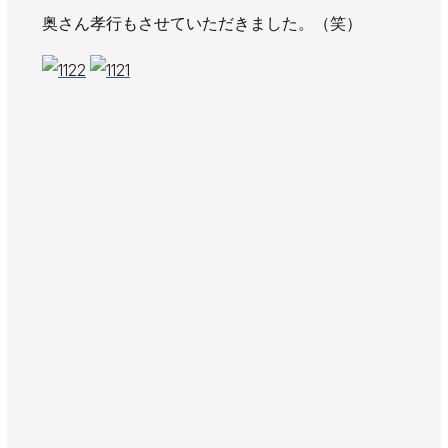
AWAJYUブログ
安房住まいる
奥さん孝行もさせていただきました。（笑）
大型工事施工事例
採用情報
新卒・第二新卒採用
アルバイト採用
中途採用
協力会社募集
お問い合わせ