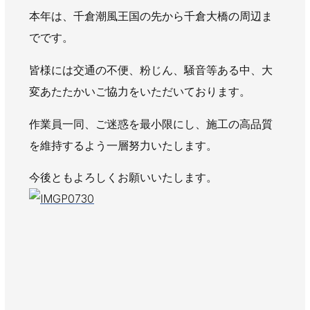
AWAJYUブログ
安房住まいる
本年は、千倉潮風王国の先から千倉大橋の周辺ま
大型工事施工事例
でです。
採用情報
皆様には交通の不便、粉じん、騒音等ある中、大
変あたたかいご協力をいただいております。
新卒・第二新卒採用
アルバイト採用
中途採用
協力会社募集
作業員一同、ご迷惑を最小限にし、施工の高品質
を維持するよう一層努力いたします。
お問い合わせ
今後ともよろしくお願いいたします。