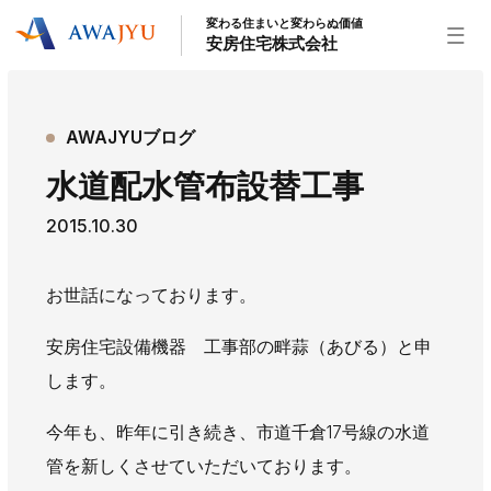
変わる住まいと変わらぬ価値
安房住宅株式会社
トップページ
AWAJYUブログ
安房住宅の得意なこと
水道配水管布設替工事
リフォーム事業
外装事業
新築住宅事業
2015.10.30
不動産事業
インテリア事業
給湯器事業
大型物件事業
エネルギー事業
お世話になっております。
安房住宅について
安房住宅設備機器 工事部の畔蒜（あびる）と申
社長挨拶
企業情報
沿革
拠点紹介
します。
スタッフ紹介
今年も、昨年に引き続き、市道千倉17号線の水道
お知らせ
管を新しくさせていただいております。
社長ブログ
イベント
お知らせ
チラシ