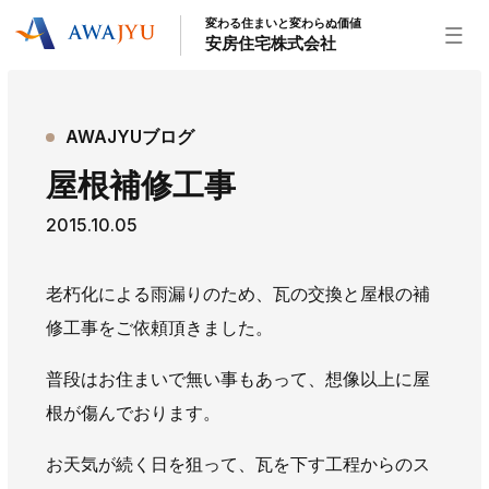
変わる住まいと変わらぬ価値
安房住宅株式会社
トップページ
AWAJYUブログ
安房住宅の得意なこと
屋根補修工事
リフォーム事業
外装事業
新築住宅事業
2015.10.05
不動産事業
インテリア事業
給湯器事業
大型物件事業
エネルギー事業
老朽化による雨漏りのため、瓦の交換と屋根の補
安房住宅について
修工事をご依頼頂きました。
社長挨拶
企業情報
沿革
拠点紹介
普段はお住まいで無い事もあって、想像以上に屋
スタッフ紹介
根が傷んでおります。
お知らせ
お天気が続く日を狙って、瓦を下す工程からのス
社長ブログ
イベント
お知らせ
チラシ