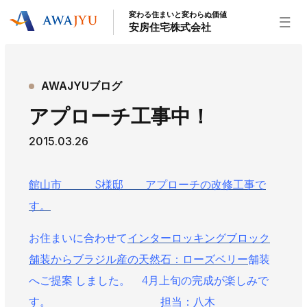
変わる住まいと変わらぬ価値
安房住宅株式会社
トップページ
AWAJYUブログ
安房住宅の得意なこと
アプローチ工事中！
リフォーム事業
外装事業
新築住宅事業
2015.03.26
不動産事業
インテリア事業
給湯器事業
大型物件事業
エネルギー事業
館山市 S様邸 アプローチの
改修工事で
安房住宅について
す。
社長挨拶
企業情報
沿革
拠点紹介
お住まいに合わせて
インターロッキングブロック
スタッフ紹介
舗装からブラジル産の天然石：ローズベリー
舗装
お知らせ
へご提案 しました。 4月上旬の完成が楽しみで
社長ブログ
イベント
お知らせ
チラシ
す。 担当：八木