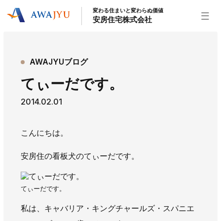
変わる住まいと変わらぬ価値
安房住宅株式会社
トップページ
AWAJYUブログ
安房住宅の得意なこと
てぃーだです。
リフォーム事業
外装事業
新築住宅事業
2014.02.01
不動産事業
インテリア事業
給湯器事業
大型物件事業
エネルギー事業
こんにちは。
安房住宅について
安房住の看板犬のてぃーだです。
社長挨拶
企業情報
沿革
拠点紹介
スタッフ紹介
てぃーだです。
お知らせ
私は、キャバリア・キングチャールズ・スパニエ
社長ブログ
イベント
お知らせ
チラシ