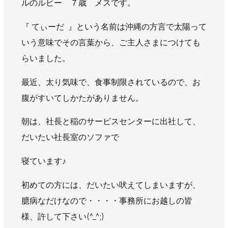
ルのルビー ７歳 メスです。
AWAJYUブログ
安房住まいる
『 てぃーだ 』という名前は沖縄の方言で太陽って
大型工事施工事例
いう意味でその言葉から、ご主人さまにつけても
採用情報
らいました。
新卒・第二新卒採用
アルバイト採用
中途採用
最近、太り気味で、食事制限されているので、お
協力会社募集
腹がすいてしかたがありません。
お問い合わせ
朝は、社長と稲のサービスセンターに出社して、
だいたい社長室のソファで
寝ています♪
初めての方には、だいたい吠えてしまいますが、
臆病なだけなので・・・・事務所にお越しの皆
様、許して下さい(^_^;)