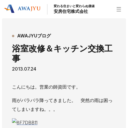
変わる住まいと変わらぬ価値
安房住宅株式会社
トップページ
AWAJYUブログ
安房住宅の得意なこと
浴室改修＆キッチン交換工
リフォーム事業
外装事業
新築住宅事業
事
不動産事業
インテリア事業
給湯器事業
2013.07.24
大型物件事業
エネルギー事業
安房住宅について
こんにちは。営業の師資田です。
社長挨拶
企業情報
沿革
拠点紹介
雨がパラパラ降ってきました。 突然の雨は困っ
スタッフ紹介
てしまいますね。。。
お知らせ
社長ブログ
イベント
お知らせ
チラシ