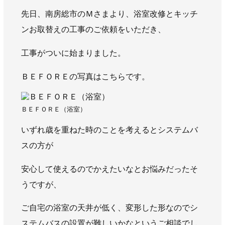
AWAJYUブログ
安房住まいる
先日、南房総市のＭさまより、浴室改修とキッチ
大型工事施工事例
ンお取替えの工事のご依頼をいただき、
採用情報
工事がついに始まりました。
新卒・第二新卒採用
アルバイト採用
中途採用
ＢＥＦＯＲＥの写真はこちらです。
協力会社募集
ＢＥＦＯＲＥ（浴室）
お問い合わせ
いずれ歳を重ねた時のことを考えるとシステムバ
スの方が
安心して使えるのでかえたいなとお悩みだったそ
うですが、
ご自宅の浴室の天井が低く、変形した形なのでシ
ステムバスの設置が難しいかなというご相談でし