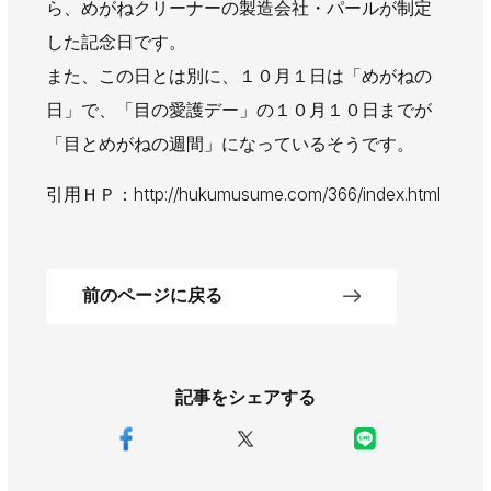
ら、めがねクリーナーの製造会社・パールが制定
AWAJYUブログ
安房住まいる
した記念日です。
大型工事施工事例
また、この日とは別に、１０月１日は「めがねの
採用情報
日」で、「目の愛護デー」の１０月１０日までが
「目とめがねの週間」になっているそうです。
新卒・第二新卒採用
アルバイト採用
中途採用
協力会社募集
引用ＨＰ：http://hukumusume.com/366/index.html
お問い合わせ
前のページに戻る
記事をシェアする