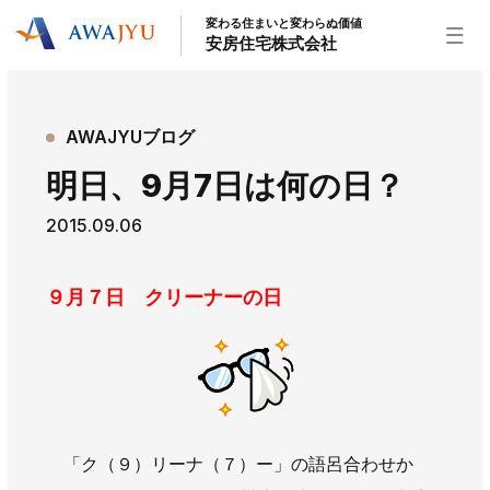
変わる住まいと変わらぬ価値
安房住宅株式会社
トップページ
AWAJYUブログ
安房住宅の得意なこと
明日、9月7日は何の日？
リフォーム事業
外装事業
新築住宅事業
2015.09.06
不動産事業
インテリア事業
給湯器事業
大型物件事業
エネルギー事業
９月７日 クリーナーの日
安房住宅について
社長挨拶
企業情報
沿革
拠点紹介
スタッフ紹介
お知らせ
「ク（９）リーナ（７）ー」の語呂合わせか
社長ブログ
イベント
お知らせ
チラシ