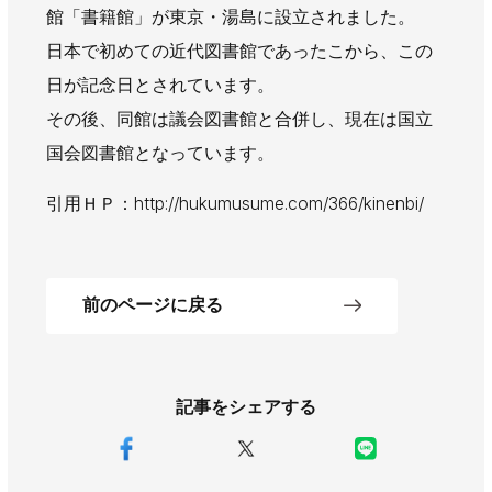
館「書籍館」が東京・湯島に設立されました。
AWAJYUブログ
安房住まいる
日本で初めての近代図書館であったこから、この
大型工事施工事例
日が記念日とされています。
採用情報
その後、同館は議会図書館と合併し、現在は国立
新卒・第二新卒採用
アルバイト採用
中途採用
国会図書館となっています。
協力会社募集
引用ＨＰ：http://hukumusume.com/366/kinenbi/
お問い合わせ
前のページに戻る
記事をシェアする