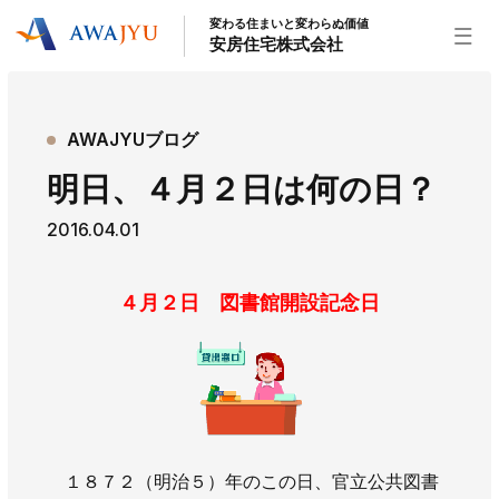
変わる住まいと変わらぬ価値
安房住宅株式会社
トップページ
AWAJYUブログ
安房住宅の得意なこと
明日、４月２日は何の日？
リフォーム事業
外装事業
新築住宅事業
2016.04.01
不動産事業
インテリア事業
給湯器事業
大型物件事業
エネルギー事業
４月２日 図書館開設記念日
安房住宅について
社長挨拶
企業情報
沿革
拠点紹介
スタッフ紹介
お知らせ
１８７２（明治５）年のこの日、官立公共図書
社長ブログ
イベント
お知らせ
チラシ