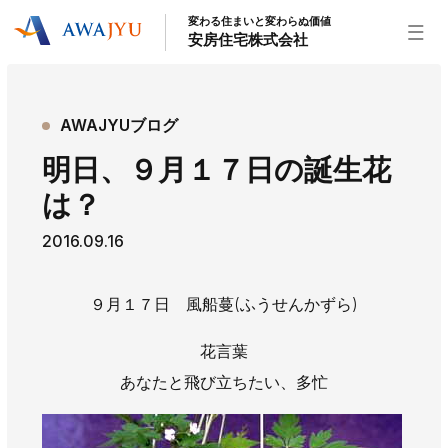
変わる住まいと変わらぬ価値
安房住宅株式会社
トップページ
AWAJYUブログ
安房住宅の得意なこと
明日、９月１７日の誕生花
リフォーム事業
外装事業
新築住宅事業
は？
不動産事業
インテリア事業
給湯器事業
2016.09.16
大型物件事業
エネルギー事業
安房住宅について
９月１７日 風船蔓(ふうせんかずら)
社長挨拶
企業情報
沿革
拠点紹介
花言葉
スタッフ紹介
あなたと飛び立ちたい、多忙
お知らせ
社長ブログ
イベント
お知らせ
チラシ