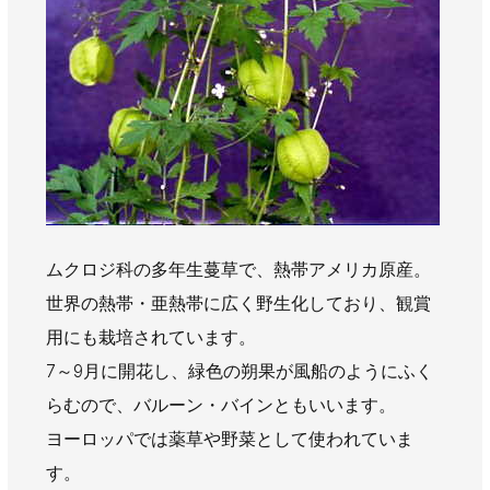
AWAJYUブログ
安房住まいる
大型工事施工事例
採用情報
新卒・第二新卒採用
アルバイト採用
中途採用
協力会社募集
お問い合わせ
ムクロジ科の多年生蔓草で、熱帯アメリカ原産。
世界の熱帯・亜熱帯に広く野生化しており、観賞
用にも栽培されています。
7～9月に開花し、緑色の朔果が風船のようにふく
らむので、バルーン・バインともいいます。
ヨーロッパでは薬草や野菜として使われていま
す。