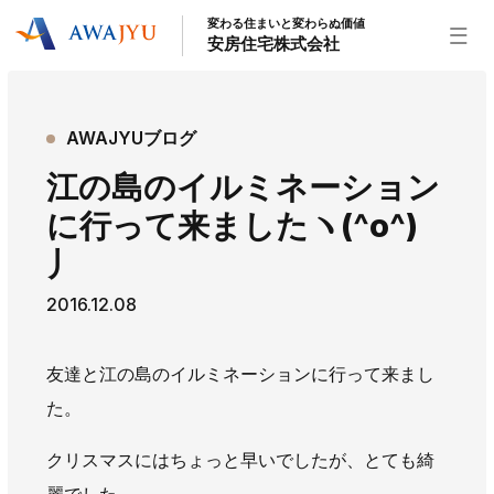
変わる住まいと変わらぬ価値
安房住宅株式会社
トップページ
AWAJYUブログ
安房住宅の得意なこと
江の島のイルミネーション
リフォーム事業
外装事業
新築住宅事業
に行って来ましたヽ(^o^)
不動産事業
インテリア事業
給湯器事業
丿
大型物件事業
エネルギー事業
2016.12.08
安房住宅について
社長挨拶
企業情報
沿革
拠点紹介
友達と江の島のイルミネーションに行って来まし
スタッフ紹介
た。
お知らせ
クリスマスにはちょっと早いでしたが、とても綺
社長ブログ
イベント
お知らせ
チラシ