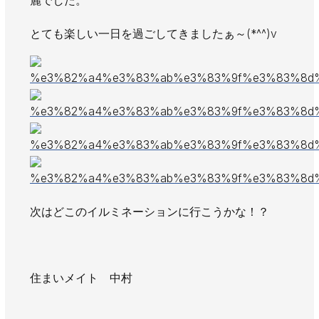
麗でした。
AWAJYUブログ
安房住まいる
とても楽しい一日を過ごしてきましたぁ～(*^^)v
大型工事施工事例
採用情報
新卒・第二新卒採用
アルバイト採用
中途採用
協力会社募集
お問い合わせ
次はどこのイルミネーションに行こうかな！？
住まいメイト 中村