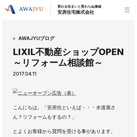
変わる住まいと変わらぬ価値
安房住宅株式会社
トップページ
AWAJYUブログ
安房住宅の得意なこと
LIXIL不動産ショップOPEN
リフォーム事業
外装事業
新築住宅事業
～リフォーム相談館～
不動産事業
インテリア事業
給湯器事業
2017.04.11
大型物件事業
エネルギー事業
安房住宅について
社長挨拶
企業情報
沿革
拠点紹介
こんにちは。「安房住といえば・・・水道屋さ
スタッフ紹介
ん？リフォームもするの？」
お知らせ
とよくお客様から質問を受ける事があります。
社長ブログ
イベント
お知らせ
チラシ