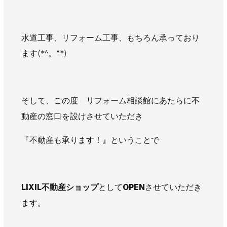
AWAJYUブログ
安房住まいる
大型工事施工事例
水道工事、リフォーム工事、もちろん承っており
採用情報
ます(*^。^*)
新卒・第二新卒採用
アルバイト採用
中途採用
協力会社募集
そして、この度 リフォーム相談館にあたらに不
お問い合わせ
動産の窓口を設けさせていただき
『不動産も承ります！』ということで
LIXIL不動産ショップ
として
OPEN
させていただき
ます。