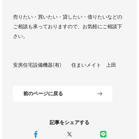
AWAJYUブログ
安房住まいる
大型工事施工事例
売りたい・買いたい・貸したい・借りたいなどの
ご相談も承っておりますので、お気軽にご相談下
採用情報
さい。
新卒・第二新卒採用
アルバイト採用
中途採用
協力会社募集
安房住宅設備機器(有) 住まいメイト 上田
お問い合わせ
前のページに戻る
記事をシェアする