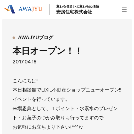
変わる住まいと変わらぬ価値
安房住宅株式会社
トップページ
AWAJYUブログ
安房住宅の得意なこと
本日オープン！！
リフォーム事業
外装事業
新築住宅事業
2017.04.16
不動産事業
インテリア事業
給湯器事業
大型物件事業
エネルギー事業
こんにちは!!
安房住宅について
本日相談館でLIXIL不動産ショップニューオープン!!
社長挨拶
企業情報
沿革
拠点紹介
イベントを行っています。
スタッフ紹介
来場恩典として、Ｔポイント・水素水のプレゼン
ト・お菓子のつかみ取りも行ってますので
お知らせ
お気軽にお立ちより下さい(*^^)v
社長ブログ
イベント
お知らせ
チラシ