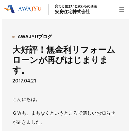
変わる住まいと変わらぬ価値
安房住宅株式会社
トップページ
AWAJYUブログ
安房住宅の得意なこと
大好評！無金利リフォーム
リフォーム事業
外装事業
新築住宅事業
ローンが再びはじまりま
不動産事業
インテリア事業
給湯器事業
す。
大型物件事業
エネルギー事業
2017.04.21
安房住宅について
社長挨拶
企業情報
沿革
拠点紹介
こんにちは。
スタッフ紹介
ＧＷも、まもなくというところで嬉しいお知らせ
お知らせ
が届きました。
社長ブログ
イベント
お知らせ
チラシ