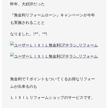
昨年、大好評だった
AWAJYUブログ
安房住まいる
大型工事施工事例
『無金利リフォームローン』キャンペーンが今年
も実施されることと
採用情報
新卒・第二新卒採用
アルバイト採用
中途採用
なりました。(*^。^*)
協力会社募集
お問い合わせ
無金利でＴポイントもついてくるお得なリフォー
ムが出来るのも
ＬＩＸＩＬリフォームショップのサービスです。