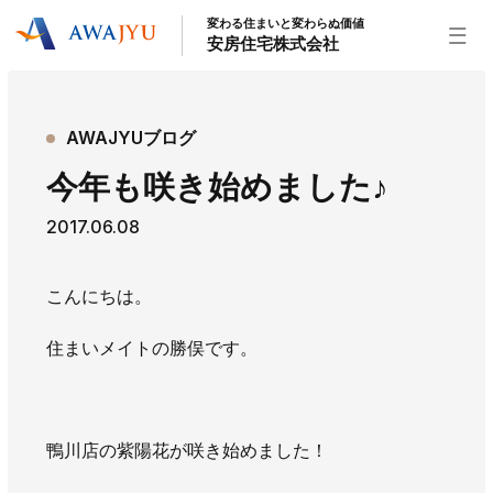
変わる住まいと変わらぬ価値
安房住宅株式会社
トップページ
AWAJYUブログ
安房住宅の得意なこと
今年も咲き始めました♪
リフォーム事業
外装事業
新築住宅事業
2017.06.08
不動産事業
インテリア事業
給湯器事業
大型物件事業
エネルギー事業
こんにちは。
安房住宅について
住まいメイトの勝俣です。
社長挨拶
企業情報
沿革
拠点紹介
スタッフ紹介
お知らせ
鴨川店の紫陽花が咲き始めました！
社長ブログ
イベント
お知らせ
チラシ