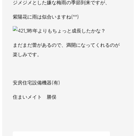
ジメジメとした嫌な梅雨の季節到来ですが、
AWAJYUブログ
安房住まいる
大型工事施工事例
紫陽花に雨は似合いますね(^^)
採用情報
昨年よりもちょっと成長したかな？
新卒・第二新卒採用
アルバイト採用
中途採用
まだまだ蕾があるので、満開になってくれるのが
協力会社募集
楽しみです。
お問い合わせ
安房住宅設備機器(有)
住まいメイト 勝俣