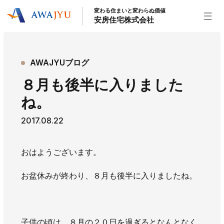
変わる住まいと変わらぬ価値
安房住宅株式会社
トップページ
AWAJYUブログ
安房住宅の得意なこと
８月も後半に入りました
リフォーム事業
外装事業
新築住宅事業
ね。
不動産事業
インテリア事業
給湯器事業
2017.08.22
大型物件事業
エネルギー事業
安房住宅について
おはようございます。
社長挨拶
企業情報
沿革
拠点紹介
お盆休みが終わり、８月も後半に入りましたね。
スタッフ紹介
お知らせ
社長ブログ
イベント
お知らせ
チラシ
子供の頃は、８月の２０日を過ぎるとなんとなく