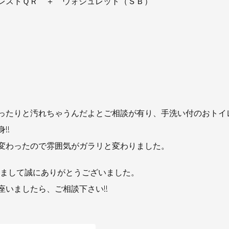
レストＱＲ ＋ ウォシュレット（ＳＢ）
お知らせ
社長ブログ
イベント
お知らせ
安房住まいる
大型工事施工事例
採用情報
新卒・第二新卒採用
アルバイト採
ったりと汚れちゃうんだよとご相談が有り、手洗い付のおトイ
協力会社募集
!!
変わったので雰囲気がガラリと変わりました。
お問い合わせ
きまして誠にありがとうございました。
座いましたら、ご相談下さい!!