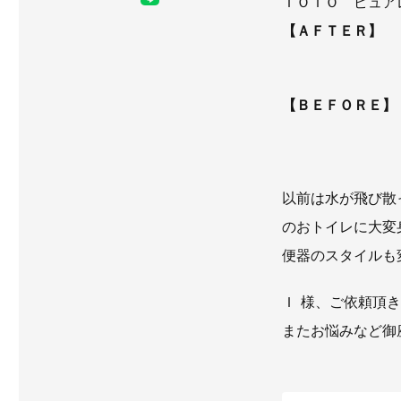
ＴＯＴＯ ピュア
【ＡＦＴＥＲ】
【ＢＥＦＯＲＥ】
以前は水が飛び散
のおトイレに大変身
便器のスタイルも
Ｉ 様、ご依頼頂
またお悩みなど御