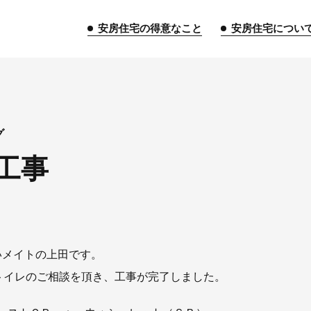
安房住宅の得意なこと
安房住宅につい
トップページ
グ
工事
安房住宅の得意なこと
リフォーム事業
外装事業
新築
給湯器事業
大型物件事業
エネ
安房住宅について
いメイトの上田です。
りトイレのご相談を頂き、工事が完了しました。
社長挨拶
企業情報
沿革
拠