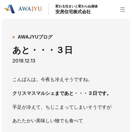
変わる住まいと変わらぬ価値
安房住宅株式会社
トップページ
AWAJYUブログ
安房住宅の得意なこと
あと・・・３日
リフォーム事業
外装事業
新築住宅事業
2018.12.13
不動産事業
インテリア事業
給湯器事業
大型物件事業
エネルギー事業
こんばんは。今夜も冷えそうですね。
安房住宅について
クリスマスマルシェ
まであと・・・３日です。
社長挨拶
企業情報
沿革
拠点紹介
スタッフ紹介
手足が冷えて、ちじこまってしまいそうですが
お知らせ
あたたかい美味しい物でも食べて
社長ブログ
イベント
お知らせ
チラシ