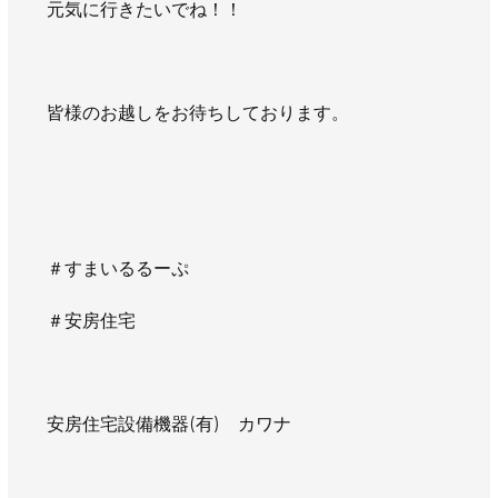
元気に行きたいでね！！
AWAJYUブログ
安房住まいる
大型工事施工事例
採用情報
皆様のお越しをお待ちしております。
新卒・第二新卒採用
アルバイト採用
中途採用
協力会社募集
お問い合わせ
＃すまいるるーぷ
＃安房住宅
安房住宅設備機器(有) カワナ