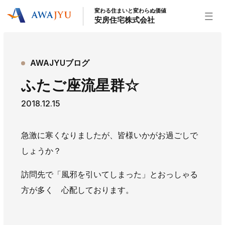
変わる住まいと変わらぬ価値
安房住宅株式会社
トップページ
AWAJYUブログ
安房住宅の得意なこと
ふたご座流星群☆
リフォーム事業
外装事業
新築住宅事業
2018.12.15
不動産事業
インテリア事業
給湯器事業
大型物件事業
エネルギー事業
急激に寒くなりましたが、皆様いかがお過ごしで
安房住宅について
しょうか？
社長挨拶
企業情報
沿革
拠点紹介
訪問先で「風邪を引いてしまった」とおっしゃる
スタッフ紹介
方が多く 心配しております。
お知らせ
社長ブログ
イベント
お知らせ
チラシ