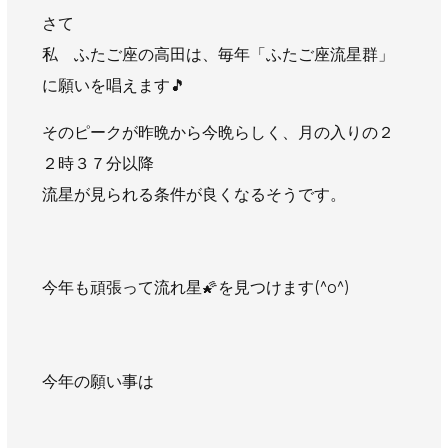
AWAJYUブログ
安房住まいる
さて
大型工事施工事例
私 ふたご座の高田は、毎年「ふたご座流星群」
に願いを唱えます🎵
採用情報
そのピークが昨晩から今晩らしく、月の入りの２
新卒・第二新卒採用
アルバイト採用
中途採用
２時３７分以降
協力会社募集
流星が見られる条件が良くなるそうです。
お問い合わせ
今年も頑張って流れ星🌠を見つけます(^o^)
今年の願い事は