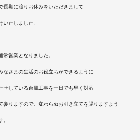
お知らせ
で長期に渡りお休みをいただきまして
社長ブログ
イベント
お知らせ
けいたしました。
安房住まいる
大型工事施工事例
採用情報
通常営業となりました。
新卒・第二新卒採用
アルバイト採
みなさまの生活のお役立ちができるように
協力会社募集
たせしている台風工事を一日でも早く対応
お問い合わせ
て参りますので、変わらぬお引き立てを賜りますよう
す。