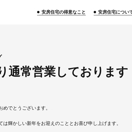
安房住宅の得意なこと
安房住宅につい
トップページ
グ
り通常営業しております
安房住宅の得意なこと
リフォーム事業
外装事業
新築
給湯器事業
大型物件事業
エネ
安房住宅について
おめでとうございます。
社長挨拶
企業情報
沿革
拠
ては輝かしい新年をお迎えのこととお喜び申し上げます。