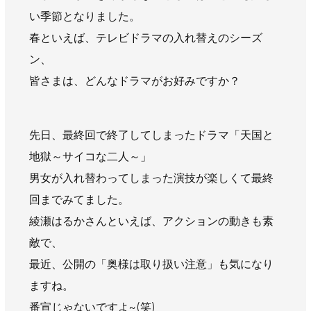
AWAJYUブログ
安房住まいる
い季節となりました。
大型工事施工事例
春といえば、テレビドラマの入れ替えのシーズ
ン、
採用情報
皆さまは、どんなドラマがお好みですか？
新卒・第二新卒採用
アルバイト採用
中途採用
協力会社募集
先日、最終回で終了してしまったドラマ「天国と
地獄～サイコな二人～」
お問い合わせ
男女が入れ替わってしまった演技が楽しくて最終
回までみてました。
綾瀬はるかさんといえば、アクションの動きも素
敵で、
最近、公開の「奥様は取り扱い注意」も気になり
ますね。
番宣じゃないですよ~(笑)