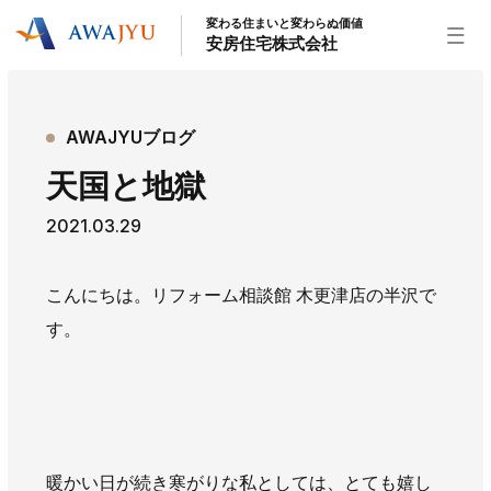
変わる住まいと変わらぬ価値
安房住宅株式会社
トップページ
AWAJYUブログ
安房住宅の得意なこと
天国と地獄
リフォーム事業
外装事業
新築住宅事業
2021.03.29
不動産事業
インテリア事業
給湯器事業
大型物件事業
エネルギー事業
こんにちは。リフォーム相談館 木更津店の半沢で
安房住宅について
す。
社長挨拶
企業情報
沿革
拠点紹介
スタッフ紹介
お知らせ
社長ブログ
イベント
お知らせ
チラシ
暖かい日が続き寒がりな私としては、とても嬉し