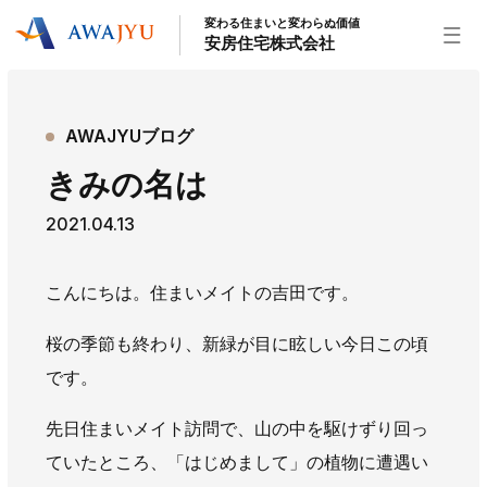
変わる住まいと変わらぬ価値
安房住宅株式会社
トップページ
AWAJYUブログ
安房住宅の得意なこと
きみの名は
リフォーム事業
外装事業
新築住宅事業
2021.04.13
不動産事業
インテリア事業
給湯器事業
大型物件事業
エネルギー事業
こんにちは。住まいメイトの吉田です。
安房住宅について
桜の季節も終わり、新緑が目に眩しい今日この頃
社長挨拶
企業情報
沿革
拠点紹介
です。
スタッフ紹介
先日住まいメイト訪問で、山の中を駆けずり回っ
お知らせ
ていたところ、「はじめまして」の植物に遭遇い
社長ブログ
イベント
お知らせ
チラシ