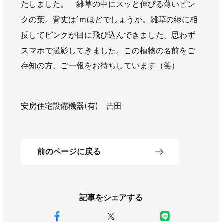
たしました。 雑草の中にスッと伸びる薄いピン
AWAJYUブログ
安房住まいる
クの葉。背丈は1ｍほどでしょうか。雑草の緑に相
大型工事施工事例
反してピンクが目に飛び込んできました。思わず
採用情報
スマホで撮影してきました。この植物の名前をご
存知の方、ご一報をお待ちしています（笑）
新卒・第二新卒採用
アルバイト採用
中途採用
協力会社募集
安房住宅設備機器(有) 吉田
お問い合わせ
前のページに戻る
記事をシェアする