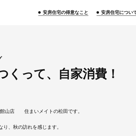
安房住宅の得意なこと
安房住宅につい
トップページ
グ
つくって、自家消費！
安房住宅の得意なこと
リフォーム事業
外装事業
新築
給湯器事業
大型物件事業
エネ
安房住宅について
 館山店 住まいメイトの松田です。
社長挨拶
企業情報
沿革
拠
なり、秋の訪れを感じます。