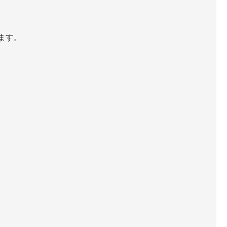
チラシ
AWAJYUブログ
ます。
用
中途採用