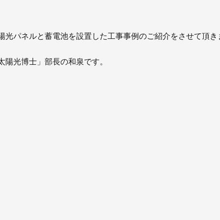
お知らせ
社長ブログ
イベント
お知らせ
陽光パネルと蓄電池を設置した工事事例のご紹介をさせて頂き
安房住まいる
大型工事施工事例
太陽光博士」部長の和泉です。
採用情報
新卒・第二新卒採用
アルバイト採
協力会社募集
お問い合わせ