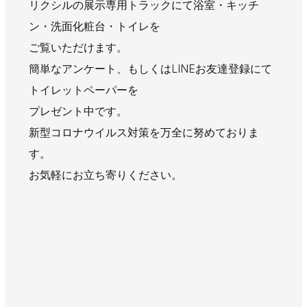
リクシルの展示専用トラックにて浴室・キッチ
AWAJYUブログ
安房住まいる
ン・洗面化粧台・トイレを
大型工事施工事例
ご覧いただけます。
採用情報
簡単なアンケート、もしくはLINEお友達登録にて
トイレットペーパーを
新卒・第二新卒採用
アルバイト採用
中途採用
プレゼント中です。
協力会社募集
新型コロナウイルス対策を万全に努めておりま
す。
お問い合わせ
お気軽にお立ち寄りください。