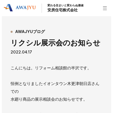
変わる住まいと変わらぬ価値
安房住宅株式会社
トップページ
AWAJYUブログ
安房住宅の得意なこと
リクシル展示会のお知らせ
リフォーム事業
外装事業
新築住宅事業
2022.04.17
不動産事業
インテリア事業
給湯器事業
大型物件事業
エネルギー事業
こんにちは。リフォーム相談館の半沢です。
安房住宅について
社長挨拶
企業情報
沿革
拠点紹介
恒例となりましたイオンタウン木更津朝日店さん
スタッフ紹介
での
水廻り商品の展示相談会のお知らせです。
お知らせ
社長ブログ
イベント
お知らせ
チラシ