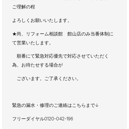
AWAJYUブログ
安房住まいる
ご理解の程
大型工事施工事例
よろしくお願いいたします。
採用情報
★尚、リフォーム相談館 館山店のみ当番体制に
新卒・第二新卒採用
アルバイト採用
中途採用
て営業いたします。
協力会社募集
順番にて緊急対応優先で対応させていただく
為、お待たせする場合が
お問い合わせ
ございます。ご了承ください。
緊急の漏水・修理のご連絡はこちらまで↓
フリーダイヤル0120-042-196