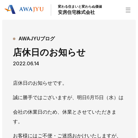
変わる住まいと変わらぬ価値
安房住宅株式会社
トップページ
AWAJYUブログ
安房住宅の得意なこと
店休日のお知らせ
リフォーム事業
外装事業
新築住宅事業
2022.06.14
不動産事業
インテリア事業
給湯器事業
大型物件事業
エネルギー事業
店休日のお知らせです。
安房住宅について
誠に勝手ではございますが、明日6月15日（水）は
社長挨拶
企業情報
沿革
拠点紹介
スタッフ紹介
会社の休業日のため、休業とさせていただきま
す。
お知らせ
社長ブログ
イベント
お知らせ
チラシ
お客様にはご不便・ご迷惑おかけいたしますが、