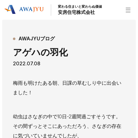
変わる住まいと変わらぬ価値
安房住宅株式会社
トップページ
AWAJYUブログ
安房住宅の得意なこと
アゲハの羽化
リフォーム事業
外装事業
新築住宅事業
2022.07.08
不動産事業
インテリア事業
給湯器事業
大型物件事業
エネルギー事業
梅雨も明けたある朝、日課の草むしり中に出会い
安房住宅について
ました！
社長挨拶
企業情報
沿革
拠点紹介
スタッフ紹介
幼虫はさなぎの中で10日-2週間過ごすそうです。
お知らせ
その間ずっとそこにあっただろう、さなぎの存在
社長ブログ
イベント
お知らせ
チラシ
に気づいていませんでしたが、