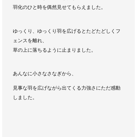
AWAJYUブログ
安房住まいる
羽化のひと時を偶然見せてもらえました。
大型工事施工事例
採用情報
ゆっくり、ゆっくり羽を広げるとたどたどしくフ
ェンスを離れ、
新卒・第二新卒採用
アルバイト採用
中途採用
草の上に落ちるように止まりました。
協力会社募集
お問い合わせ
あんなに小さなさなぎから、
見事な羽を広げながら出てくる力強さにただ感動
しました。