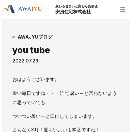
変わる住まいと変わらぬ価値
安房住宅株式会社
トップページ
AWAJYUブログ
安房住宅の得意なこと
you tube
リフォーム事業
外装事業
新築住宅事業
2022.07.29
不動産事業
インテリア事業
給湯器事業
大型物件事業
エネルギー事業
おはようございます。
安房住宅について
暑い毎日ですね・・・(^_^;)暑い～と言わないよう
社長挨拶
企業情報
沿革
拠点紹介
に思っていても
スタッフ紹介
ついつい暑い～と口にしてしまいます。
お知らせ
社長ブログ
イベント
お知らせ
チラシ
まもなく8月！夏もいよいよ本番ですね！