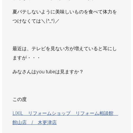
AWAJYUブログ
安房住まいる
夏バテしないように美味しいものを食べて体力を
大型工事施工事例
つけなくては＼(^_^)／
採用情報
新卒・第二新卒採用
アルバイト採用
中途採用
最近は、テレビを見ない方が増えていると耳にし
協力会社募集
ますが・・・
お問い合わせ
みなさんはyou tubeは見ますか？
この度
LIXIL リフォームショップ リフォーム相談館
館山店 / 木更津店