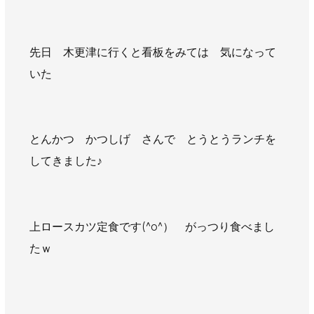
AWAJYUブログ
安房住まいる
大型工事施工事例
先日 木更津に行くと看板をみては 気になって
採用情報
いた
新卒・第二新卒採用
アルバイト採用
中途採用
協力会社募集
とんかつ かつしげ さんで とうとうランチを
お問い合わせ
してきました♪
上ロースカツ定食です(^o^） がっつり食べまし
たｗ