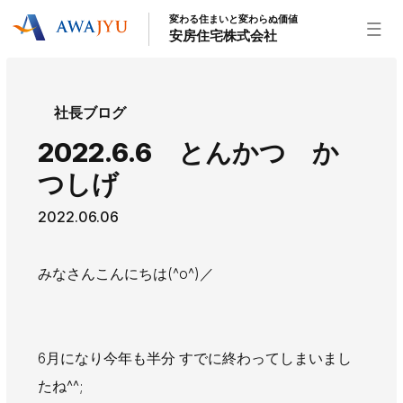
変わる住まいと変わらぬ価値
安房住宅株式会社
トップページ
社長ブログ
安房住宅の得意なこと
2022.6.6 とんかつ か
リフォーム事業
外装事業
新築住宅事業
つしげ
不動産事業
インテリア事業
給湯器事業
2022.06.06
大型物件事業
エネルギー事業
安房住宅について
みなさんこんにちは(^o^)／
社長挨拶
企業情報
沿革
拠点紹介
スタッフ紹介
6月になり今年も半分 すでに終わってしまいまし
お知らせ
たね^^;
社長ブログ
イベント
お知らせ
チラシ