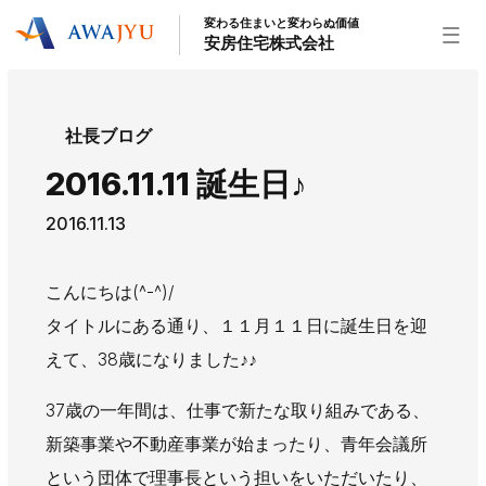
変わる住まいと変わらぬ価値
安房住宅株式会社
トップページ
社長ブログ
安房住宅の得意なこと
2016.11.11 誕生日♪
リフォーム事業
外装事業
新築住宅事業
2016.11.13
不動産事業
インテリア事業
給湯器事業
大型物件事業
エネルギー事業
こんにちは(^-^)/
安房住宅について
タイトルにある通り、１１月１１日に誕生日を迎
社長挨拶
企業情報
沿革
拠点紹介
えて、38歳になりました♪♪
スタッフ紹介
37歳の一年間は、仕事で新たな取り組みである、
お知らせ
新築事業や不動産事業が始まったり、青年会議所
社長ブログ
イベント
お知らせ
チラシ
という団体で理事長という担いをいただいたり、