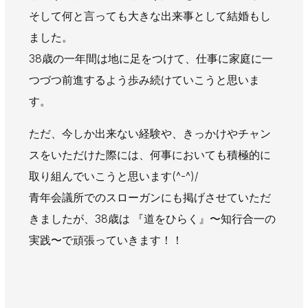
AWAJYUブログ
安房住まいる
そして何と言っても大きな出来事として結婚もし
大型工事施工事例
ました。
38歳の一年間は地に足をつけて、仕事に家庭に一
採用情報
つづつ前進するよう歩み続けていこうと思いま
新卒・第二新卒採用
アルバイト採用
中途採用
す。
協力会社募集
ただ、今しか出来ない経験や、きっかけやチャン
スをいただけた際には、何事においても積極的に
お問い合わせ
取り組んでいこうと思います(^-^)/
青年会議所でのスローガンにも掲げさせていただ
きましたが、38歳は 『道をひらく』〜知行合一の
実践〜で頑張っていきます！！