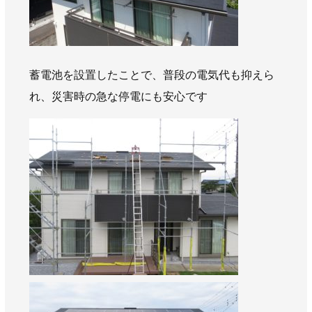
AWAJYUブログ
安房住まいる
大型工事施工事例
採用情報
蓄電池を設置したことで、普段の電気代も抑えら
新卒・第二新卒採用
アルバイト採用
中途採用
れ、災害時の急な停電にも安心です
協力会社募集
お問い合わせ