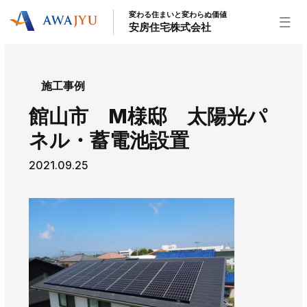
変わる住まいと変わらぬ価値
安房住宅株式会社
トップページ
施工事例
安房住宅の得意なこと
館山市 M様邸 太陽光パ
リフォーム事業
外装事業
新築住宅事業
ネル・蓄電池設置
不動産事業
インテリア事業
給湯器事業
2021.09.25
大型物件事業
エネルギー事業
安房住宅について
社長挨拶
企業情報
沿革
拠点紹介
スタッフ紹介
お知らせ
社長ブログ
イベント
お知らせ
チラシ