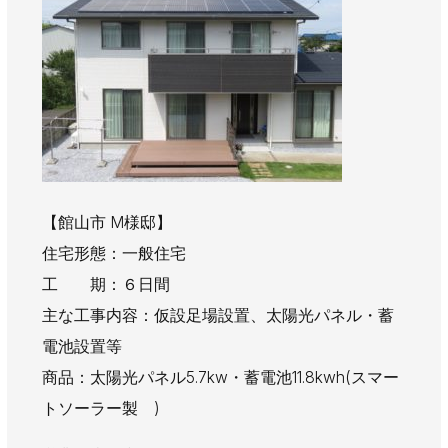
【館山市 M様邸】
住宅形態：一般住宅
工 期：６日間
主な工事内容：仮設足場設置、太陽光パネル・蓄
電池設置等
商品：太陽光パネル5.7kw・蓄電池11.8kwh(スマー
トソーラー製 )