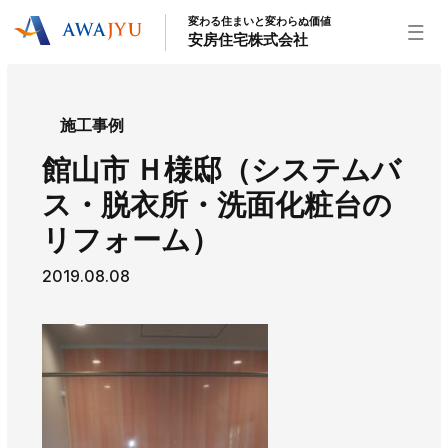
変わる住まいと変わらぬ価値
安房住宅株式会社
トップページ
施工事例
安房住宅の得意なこと
館山市 Ｈ様邸（システムバ
リフォーム事業
外装事業
新築住宅事業
ス・脱衣所・洗面化粧台の
不動産事業
インテリア事業
給湯器事業
リフォーム）
大型物件事業
エネルギー事業
2019.08.08
安房住宅について
社長挨拶
企業情報
沿革
拠点紹介
スタッフ紹介
お知らせ
社長ブログ
イベント
お知らせ
チラシ