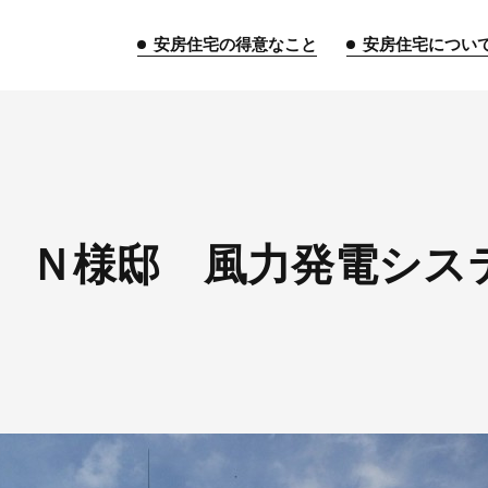
安房住宅の得意なこと
安房住宅につい
トップページ
 Ｎ様邸 風力発電シス
安房住宅の得意なこと
リフォーム事業
外装事業
新築
給湯器事業
大型物件事業
エネ
安房住宅について
社長挨拶
企業情報
沿革
拠