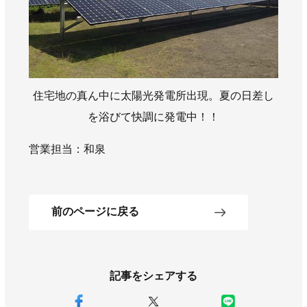
AWAJYUブログ
安房住まいる
大型工事施工事例
採用情報
新卒・第二新卒採用
アルバイト採用
中途採用
住宅地の真ん中に太陽光発電所出現。夏の日差し
を浴びて快調に発電中！！
協力会社募集
営業担当：和泉
お問い合わせ
前のページに戻る
記事をシェアする