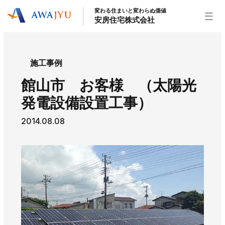
変わる住まいと変わらぬ価値
安房住宅株式会社
トップページ
施工事例
安房住宅の得意なこと
館山市 お客様 （太陽光
リフォーム事業
外装事業
新築住宅事業
発電設備設置工事）
不動産事業
インテリア事業
給湯器事業
2014.08.08
大型物件事業
エネルギー事業
安房住宅について
社長挨拶
企業情報
沿革
拠点紹介
スタッフ紹介
お知らせ
社長ブログ
イベント
お知らせ
チラシ